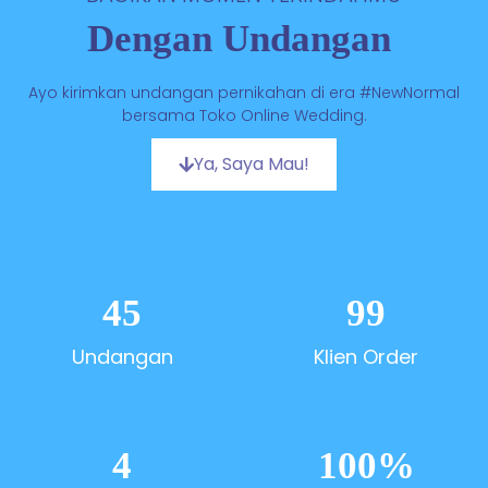
Dengan Undangan
D
i
g
i
Ayo kirimkan undangan pernikahan di era #NewNormal
bersama Toko Online Wedding.
Ya, Saya Mau!
45
99
Undangan
Klien Order
4
100
%