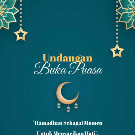
Undangan
Buka Puasa
"Ramadhan Sebagai Momen
Untuk Mensucikan Hati".