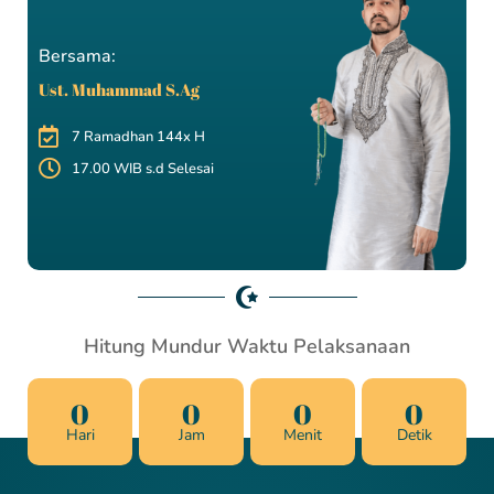
Bersama:
Ust. Muhammad S.Ag
7 Ramadhan 144x H
17.00 WIB s.d Selesai
Hitung Mundur Waktu Pelaksanaan
0
0
0
0
Hari
Jam
Menit
Detik