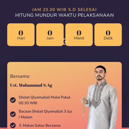
JAM 23.30 WIB S.D SELESAI
HITUNG MUNDUR WAKTU PELAKSANAAN
0
0
0
0
Hari
Jam
Menit
Detik
Bersama:
Ust. Muhammad S.Ag
Sholat Qiyamullail Mulai Pukul
00.30 WIB
Bacaan Sholat Qiyamullail 3 Juz
/ Malam
3. Makan Sahur Bersama